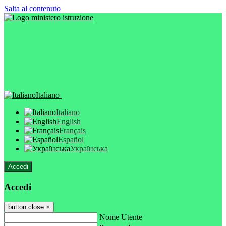
Salta al contenuto
Italiano
Italiano
English
Français
Español
Українська
Accedi
Accedi
button close
×
Nome Utente