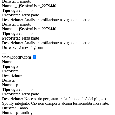
Durata:
1 minuto
Nome:
_hjSessionUser_2279440
Tipologia:
analitico
Proprieta:
Terza parte
Descrizione:
Analisi e profilazione navigazione utente
Durata:
1 minuto
Nome:
_hjSessionUser_2279440
Tipologia:
analitico
Proprieta:
Terza parte
Descrizione:
Analisi e profilazione navigazione utente
Durata:
12 mesi 4 giorni
www.spotify.com
Nome
Tipologia
Proprieta
Descrizione
Durata
Nome:
sp_t
Tipologia:
analitico
Proprieta:
Terza parte
Descrizione:
Necessario per garantire la funzionalità del plug-in
Spotify integrato. Ciò non comporta alcuna funzionalità cross-site.
Durata:
1 anno
Nome:
sp_landing