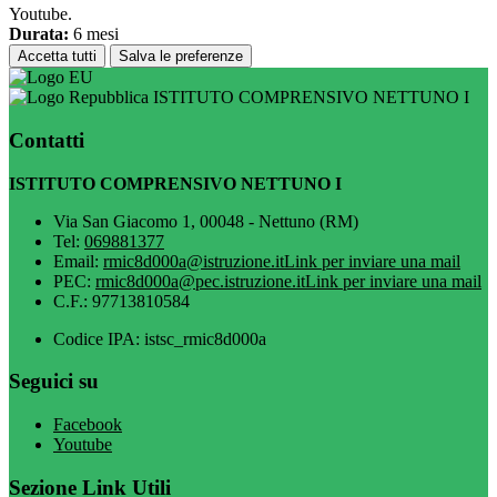
Youtube.
Durata:
6 mesi
Accetta tutti
Salva le preferenze
ISTITUTO COMPRENSIVO NETTUNO I
Contatti
ISTITUTO COMPRENSIVO NETTUNO I
Via San Giacomo 1, 00048 - Nettuno (RM)
Tel:
069881377
Email:
rmic8d000a@istruzione.it
Link per inviare una mail
PEC:
rmic8d000a@pec.istruzione.it
Link per inviare una mail
C.F.: 97713810584
Codice IPA: istsc_rmic8d000a
Seguici su
Facebook
Youtube
Sezione Link Utili