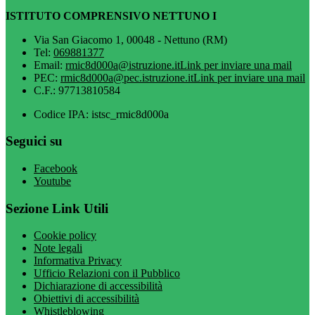
ISTITUTO COMPRENSIVO NETTUNO I
Via San Giacomo 1, 00048 - Nettuno (RM)
Tel:
069881377
Email:
rmic8d000a@istruzione.it
Link per inviare una mail
PEC:
rmic8d000a@pec.istruzione.it
Link per inviare una mail
C.F.: 97713810584
Codice IPA: istsc_rmic8d000a
Seguici su
Facebook
Youtube
Sezione Link Utili
Cookie policy
Note legali
Informativa Privacy
Ufficio Relazioni con il Pubblico
Dichiarazione di accessibilità
Obiettivi di accessibilità
Whistleblowing