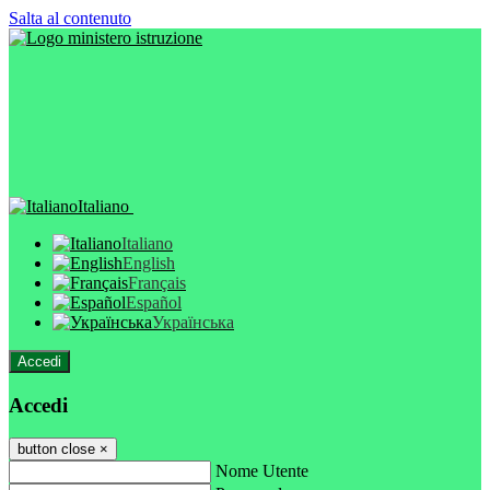
Salta al contenuto
Italiano
Italiano
English
Français
Español
Українська
Accedi
Accedi
button close
×
Nome Utente