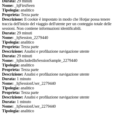
Durata:
29 minuti
Nome:
_hjFirstSeen
Tipologia:
analitico
Proprieta:
Terza parte
Descrizione:
Il cookie è impostato in modo che Hotjar possa tenere
traccia dell'inizio del viaggio dell'utente per un conteggio totale delle
sessioni. Non contiene informazioni identificabili.
Durata:
29 minuti
Nome:
_hjSession_2279440
Tipologia:
analitico
Proprieta:
Terza parte
Descrizione:
Analisi e profilazione navigazione utente
Durata:
29 minuti
Nome:
_hjIncludedInSessionSample_2279440
Tipologia:
analitico
Proprieta:
Terza parte
Descrizione:
Analisi e profilazione navigazione utente
Durata:
1 minuto
Nome:
_hjSessionUser_2279440
Tipologia:
analitico
Proprieta:
Terza parte
Descrizione:
Analisi e profilazione navigazione utente
Durata:
1 minuto
Nome:
_hjSessionUser_2279440
Tipologia:
analitico