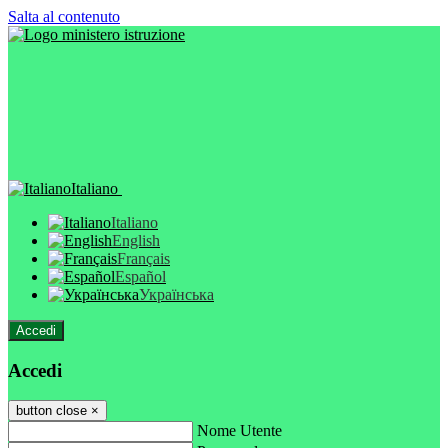
Salta al contenuto
Italiano
Italiano
English
Français
Español
Українська
Accedi
Accedi
button close
×
Nome Utente