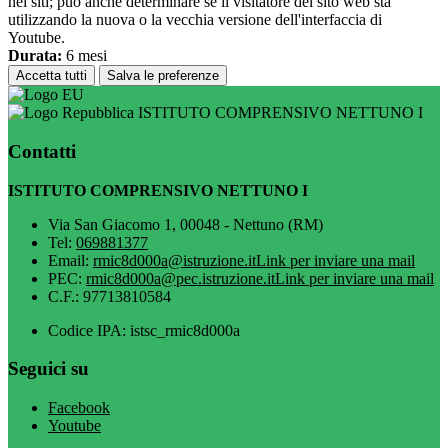
nei siti; può anche determinare se il visitatore del sito web sta
utilizzando la nuova o la vecchia versione dell'interfaccia di
Youtube.
Durata:
6 mesi
Accetta tutti
Salva le preferenze
ISTITUTO COMPRENSIVO NETTUNO I
Contatti
ISTITUTO COMPRENSIVO NETTUNO I
Via San Giacomo 1, 00048 - Nettuno (RM)
Tel:
069881377
Email:
rmic8d000a@istruzione.it
Link per inviare una mail
PEC:
rmic8d000a@pec.istruzione.it
Link per inviare una mail
C.F.: 97713810584
Codice IPA: istsc_rmic8d000a
Seguici su
Facebook
Youtube