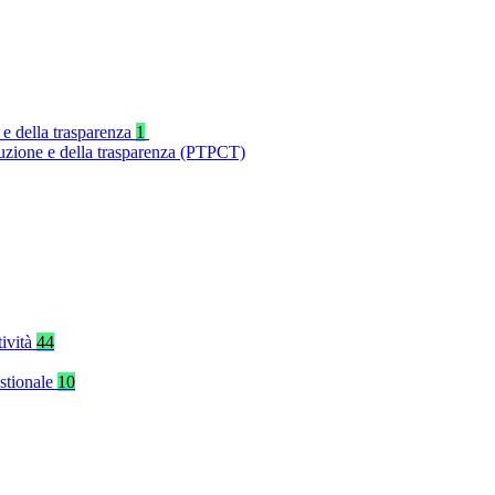
 e della trasparenza
1
ruzione e della trasparenza (PTPCT)
tività
44
stionale
10