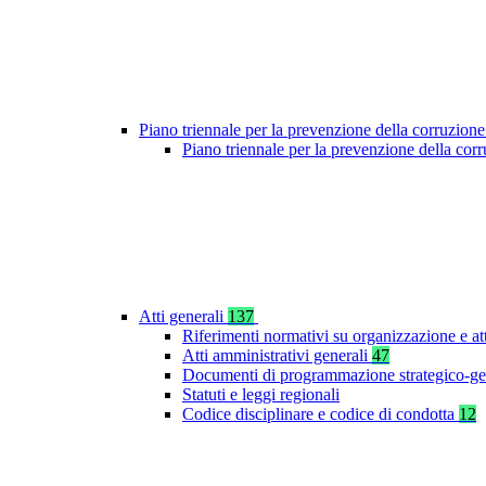
Piano triennale per la prevenzione della corruzione
Piano triennale per la prevenzione della cor
Atti generali
137
Riferimenti normativi su organizzazione e at
Atti amministrativi generali
47
Documenti di programmazione strategico-ge
Statuti e leggi regionali
Codice disciplinare e codice di condotta
12