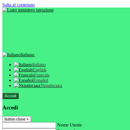
Salta al contenuto
Italiano
Italiano
English
Français
Español
Українська
Accedi
Accedi
button close
×
Nome Utente