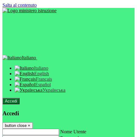
Salta al contenuto
Italiano
Italiano
English
Français
Español
Українська
Accedi
Accedi
button close
×
Nome Utente