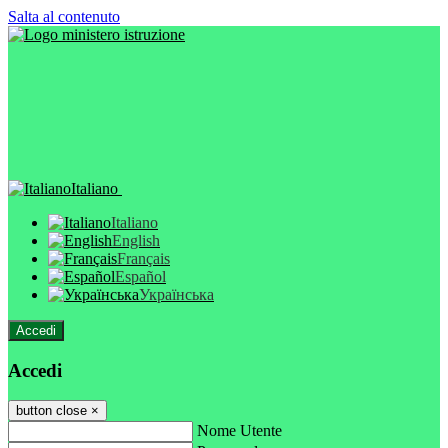
Salta al contenuto
Italiano
Italiano
English
Français
Español
Українська
Accedi
Accedi
button close
×
Nome Utente