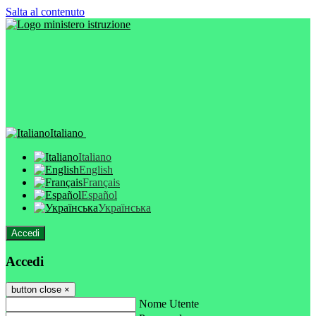
Salta al contenuto
Italiano
Italiano
English
Français
Español
Українська
Accedi
Accedi
button close
×
Nome Utente