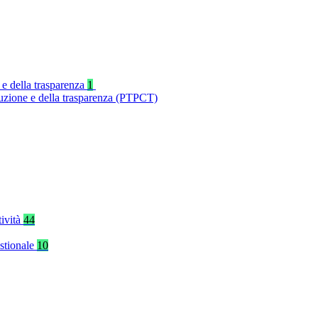
 e della trasparenza
1
ruzione e della trasparenza (PTPCT)
tività
44
stionale
10