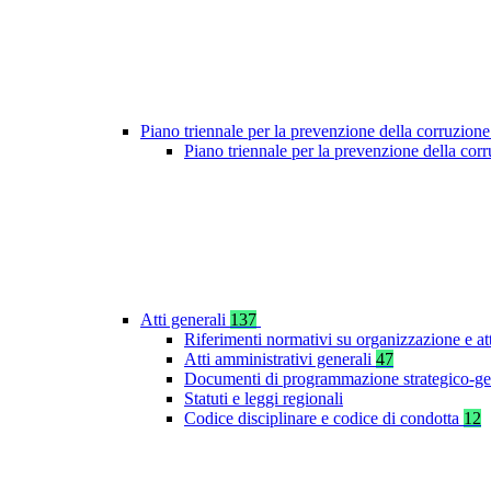
Piano triennale per la prevenzione della corruzione
Piano triennale per la prevenzione della cor
Atti generali
137
Riferimenti normativi su organizzazione e at
Atti amministrativi generali
47
Documenti di programmazione strategico-ge
Statuti e leggi regionali
Codice disciplinare e codice di condotta
12