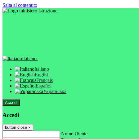
Salta al contenuto
Italiano
Italiano
English
Français
Español
Українська
Accedi
Accedi
button close
×
Nome Utente