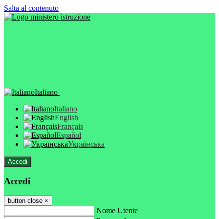
Salta al contenuto
Italiano
Italiano
English
Français
Español
Українська
Accedi
Accedi
button close
×
Nome Utente