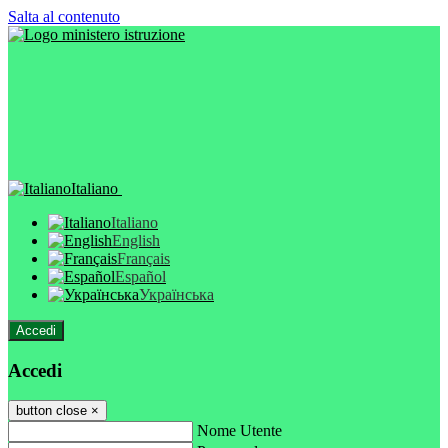
Salta al contenuto
Italiano
Italiano
English
Français
Español
Українська
Accedi
Accedi
button close
×
Nome Utente