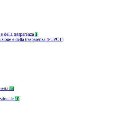
 e della trasparenza
1
ruzione e della trasparenza (PTPCT)
tività
44
stionale
10