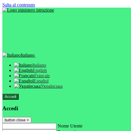
Salta al contenuto
Italiano
Italiano
English
Français
Español
Українська
Accedi
Accedi
button close
×
Nome Utente