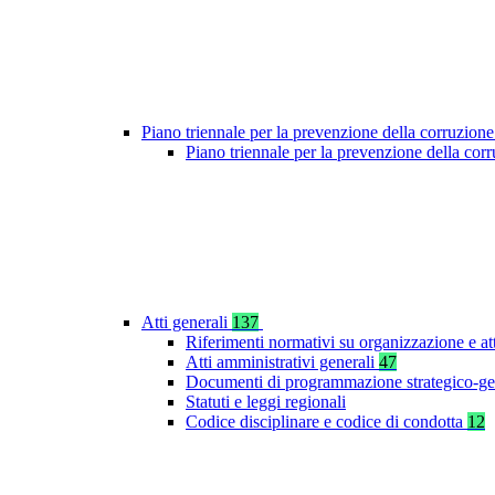
Piano triennale per la prevenzione della corruzione
Piano triennale per la prevenzione della cor
Atti generali
137
Riferimenti normativi su organizzazione e at
Atti amministrativi generali
47
Documenti di programmazione strategico-ge
Statuti e leggi regionali
Codice disciplinare e codice di condotta
12